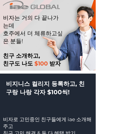
비자는 거의 다 끝나가
는데
호주에서 더 체류하고싶
은 분들!
친구 소개하고,
친구도 나도
$100
받자
​비지니스 컬리지 등록하고, 친
구랑 나랑 각자 $100씩!
비자로 고민중인 친구들에게 iae 소개해
주고
친구 고민 해결 & 둘 다 혜택 받기